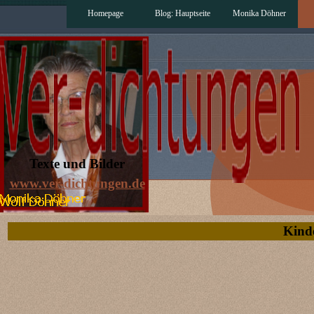
Direkt zum Seiteninhalt
Homepage
Blog: Hauptseite
Monika Döhner
Texte und Bilder
www.ver-dichtungen.de
Kinde