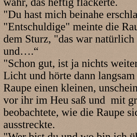
wahr, das heftig flackerte.
"Du hast mich beinahe erschla
"Entschuldige" meinte die R
dem Sturz, "das war natürlich 
und….“
"Schon gut, ist ja nichts weite
Licht und hörte dann langsam a
Raupe einen kleinen, unschein
vor ihr im Heu saß und mit g
beobachtete, wie die Raupe si
ausstreckte.
"Wer bist du und wo bin ich ü